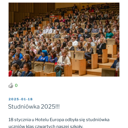
0
OPUBLIKOWANE
2025-01-18
W
Studniówka 2025!!!
18 stycznia u Hotelu Europa odbyła się studniówka
uczniów klas czwartych naszej szkoły.