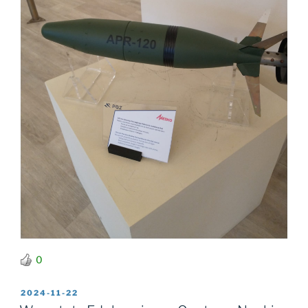
0
OPUBLIKOWANE
2024-11-22
W