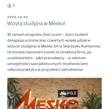
0
OPUBLIKOWANE
2024-12-05
W
Wizyta studyjna w Mesko!
W ramach programu Dziś uczeń – Jutro student
delegacja uczniów klas czwartych wzięła udział w
wizycie studyjnej w Mesko SA w Skarżysku Kamiennej.
Uczniowie zapoznani zostali ze strukturą firmy, jej
oczekiwaniami – jako pracodawcy – w zakresie
umiejętności specjalistycznych, możliwościami
odbycia praktyk a w przyszłości zatrudnienia.