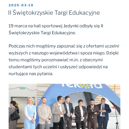
OPUBLIKOWANE
2025-03-19
W
II Świętokrzyskie Targi Edukacyjne
19 marca na hali sportowej Jedynki odbyły się II
Świętokrzyskie Targi Edukacyjne.
Podczas nich mogliśmy zapoznać się z ofertami uczelni
wyższych z naszego województwa i spoza niego. Dzięki
temu mogliśmy porozmawiać m.in. z obecnymi
studentami tych uczelni i usłyszeć odpowiedzi na
nurtujące nas pytania.