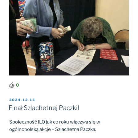
0
OPUBLIKOWANE
2024-12-14
W
Finał Szlachetnej Paczki!
Społeczność ILO jak co roku włączyła się w
ogólnopolską akcje – Szlachetna Paczka.