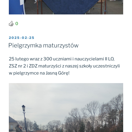
0
OPUBLIKOWANE
2025-02-25
W
Pielgrzymka maturzystów
25 lutego wraz z 300 uczniami i nauczycielami II LO,
ZSZ nr 2 i ZDZ maturzyści z naszej szkoły uczestniczyli
w pielgrzymce na Jasną Górę!