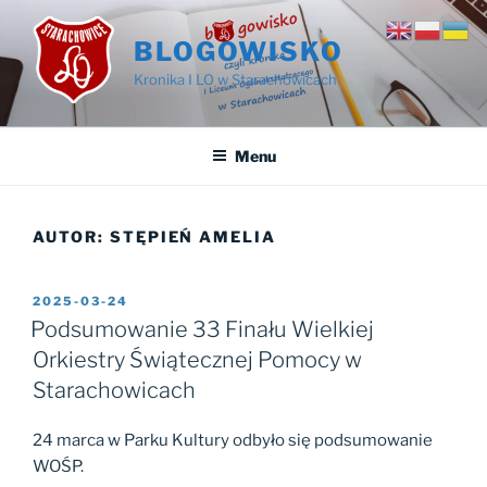
Przejdź
do
BLOGOWISKO
treści
Kronika I LO w Starachowicach
Menu
AUTOR:
STĘPIEŃ AMELIA
OPUBLIKOWANE
2025-03-24
W
Podsumowanie 33 Finału Wielkiej
Orkiestry Świątecznej Pomocy w
Starachowicach
24 marca w Parku Kultury odbyło się podsumowanie
WOŚP.