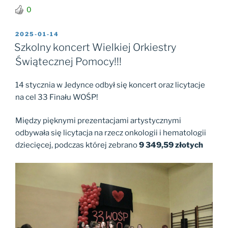
0
OPUBLIKOWANE
2025-01-14
W
Szkolny koncert Wielkiej Orkiestry
Świątecznej Pomocy!!!
14 stycznia w Jedynce odbył się koncert oraz licytacje
na cel 33 Finału WOŚP!
Między pięknymi prezentacjami artystycznymi
odbywała się licytacja na rzecz onkologii i hematologii
dziecięcej, podczas której zebrano
9 349,59 złotych