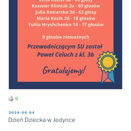
0
OPUBLIKOWANE
2024-06-04
W
Dzień Dziecka w Jedynce