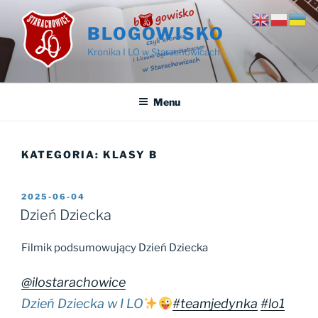
BLOGOWISKO
Kronika I LO w Starachowicach
Menu
KATEGORIA:
KLASY B
2025-06-04
Dzień Dziecka
Filmik podsumowujący Dzień Dziecka
@ilostarachowice
Dzień Dziecka w I LO
#teamjedynka
#lo1