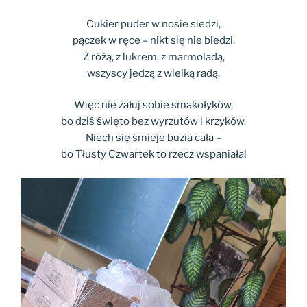
Cukier puder w nosie siedzi,
pączek w ręce – nikt się nie biedzi.
Z różą, z lukrem, z marmoladą,
wszyscy jedzą z wielką radą.
Więc nie żałuj sobie smakołyków,
bo dziś święto bez wyrzutów i krzyków.
Niech się śmieje buzia cała –
bo Tłusty Czwartek to rzecz wspaniała!