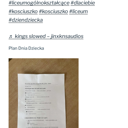
#liceumogólnokształcące
#dlaciebie
#kosciuszko
#kosciuszko
#liceum
#dziendziecka
♬ kings slowed – jinxknsaudios
Plan Dnia Dziecka