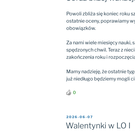
Powoli zbliża się koniec roku 
ostatnie oceny, poprawiamy wy
obowiązków.
Za nami wiele miesięcy nauki, 
spędzonych chwil. Teraz z niec
zakończenia roku i rozpoczęcia
Mamy nadzieję, że ostatnie ty
już niedługo będziemy mogli c
0
OPUBLIKOWANE
2026-06-07
W
Walentynki w LO I