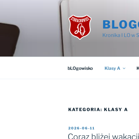
Przejdź
do
treści
BLOG
Kronika I LO w
bLOgowisko
Klasy A
K
KATEGORIA:
KLASY A
OPUBLIKOWANE
2026-06-11
W
Coraz bliżej wakacji