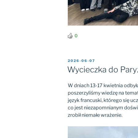
0
OPUBLIKOWANE
2026-06-07
W
Wycieczka do Pary
W dniach 13-17 kwietnia odbyła
poszerzyliśmy wiedzę na temat 
język francuski, którego się u
co jest niezapomnianym dośw
zrobił niemałe wrażenie.