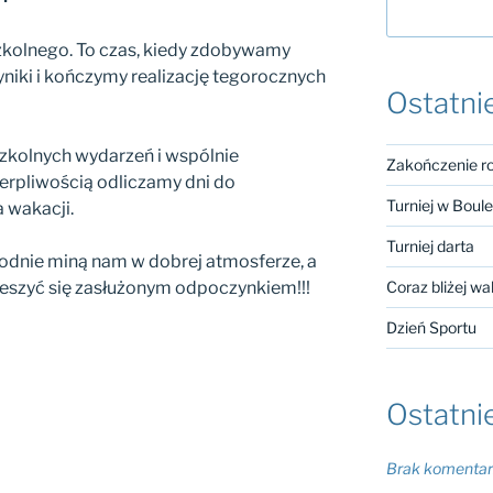
szkolnego. To czas, kiedy zdobywamy
niki i kończymy realizację tegorocznych
Ostatni
szkolnych wydarzeń i wspólnie
Zakończenie r
ierpliwością odliczamy dni do
Turniej w Boul
 wakacji.
Turniej darta
godnie miną nam w dobrej atmosferze, a
ieszyć się zasłużonym odpoczynkiem!!!
Coraz bliżej wa
Dzień Sportu
Ostatni
Brak komentarz