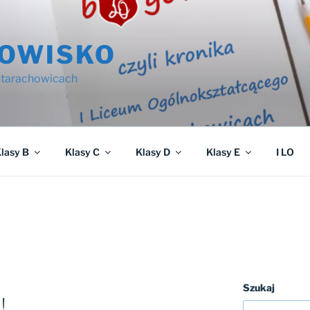
OWISKO
 Starachowicach
lasy B
Klasy C
Klasy D
Klasy E
I LO
Szukaj
!