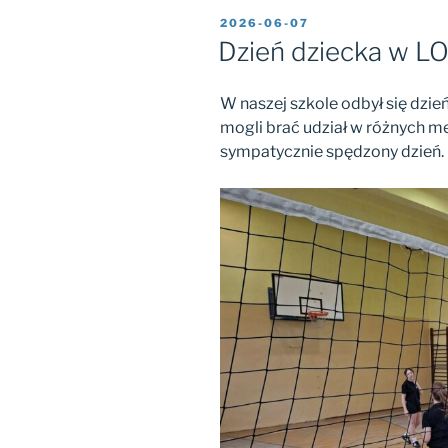
OPUBLIKOWANE
2026-06-07
W
Dzień dziecka w LO
W naszej szkole odbył się dzi
mogli brać udział w różnych me
sympatycznie spędzony dzień.