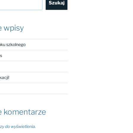
Szukaj
e wpisy
oku szkolnego
es
kacji!
e komentarze
y do wyświetlenia.