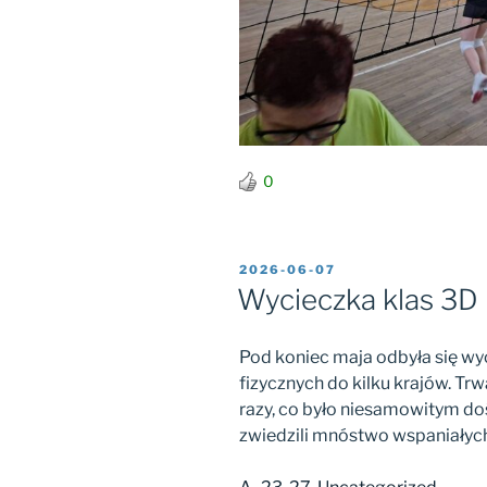
0
OPUBLIKOWANE
2026-06-07
W
Wycieczka klas 3D 
Pod koniec maja odbyła się w
fizycznych do kilku krajów. Trwa
razy, co było niesamowitym d
zwiedzili mnóstwo wspaniałych 