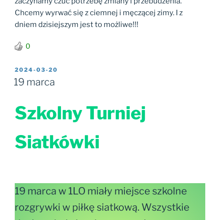
zaczynamy czuć potrzebę zmiany i przebudzenia.
Chcemy wyrwać się z ciemnej i męczącej zimy. I z
dniem dzisiejszym jest to możliwe!!!
0
OPUBLIKOWANE
2024-03-20
W
19 marca
Szkolny Turniej
Siatkówki
19 marca w 1LO miały miejsce szkolne
rozgrywki w piłkę siatkową. Wszystkie