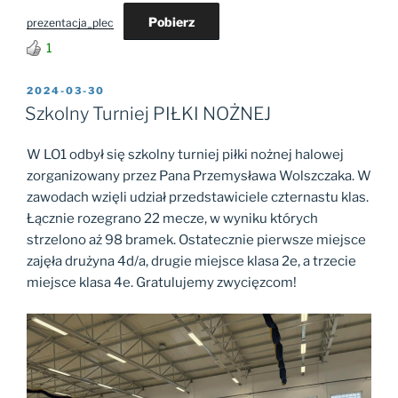
Pobierz
prezentacja_plec
1
OPUBLIKOWANE
2024-03-30
W
Szkolny Turniej PIŁKI NOŻNEJ
W LO1 odbył się szkolny turniej piłki nożnej halowej
zorganizowany przez Pana Przemysława Wolszczaka. W
zawodach wzięli udział przedstawiciele czternastu klas.
Łącznie rozegrano 22 mecze, w wyniku których
strzelono aż 98 bramek. Ostatecznie pierwsze miejsce
zajęła drużyna 4d/a, drugie miejsce klasa 2e, a trzecie
miejsce klasa 4e. Gratulujemy zwycięzcom!