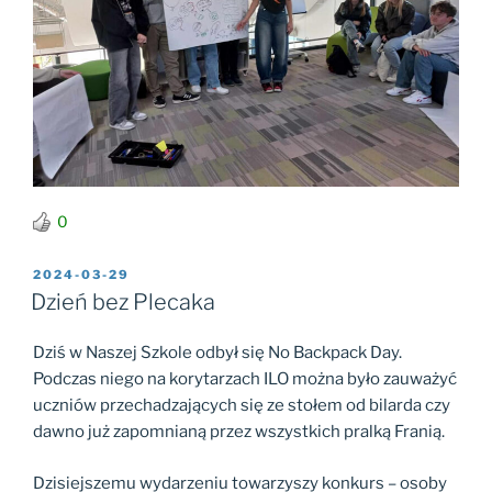
0
OPUBLIKOWANE
2024-03-29
W
Dzień bez Plecaka
Dziś w Naszej Szkole odbył się No Backpack Day.
Podczas niego na korytarzach ILO można było zauważyć
uczniów przechadzających się ze stołem od bilarda czy
dawno już zapomnianą przez wszystkich pralką Franią.
Dzisiejszemu wydarzeniu towarzyszy konkurs – osoby