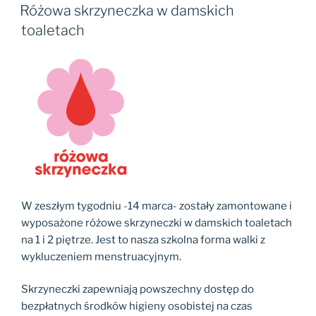
W
Różowa skrzyneczka w damskich
toaletach
W zeszłym tygodniu -14 marca- zostały zamontowane i
wyposażone różowe skrzyneczki w damskich toaletach
na 1 i 2 piętrze. Jest to nasza szkolna forma walki z
wykluczeniem menstruacyjnym.
Skrzyneczki zapewniają powszechny dostęp do
bezpłatnych środków higieny osobistej na czas