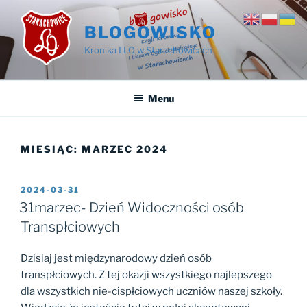
Przejdź
do
BLOGOWISKO
treści
Kronika I LO w Starachowicach
Menu
MIESIĄC:
MARZEC 2024
OPUBLIKOWANE
2024-03-31
W
31marzec- Dzień Widoczności osób
Transpłciowych
Dzisiaj jest międzynarodowy dzień osób
transpłciowych. Z tej okazji wszystkiego najlepszego
dla wszystkich nie-cispłciowych uczniów naszej szkoły.