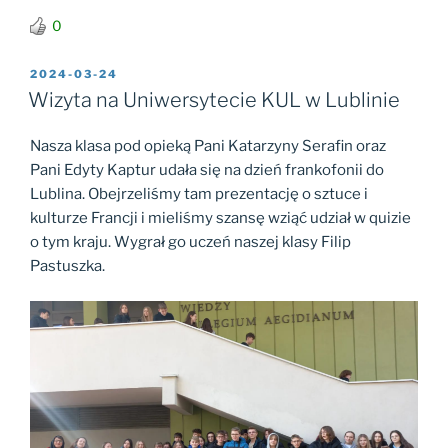
0
OPUBLIKOWANE
2024-03-24
W
Wizyta na Uniwersytecie KUL w Lublinie
Nasza klasa pod opieką Pani Katarzyny Serafin oraz
Pani Edyty Kaptur udała się na dzień frankofonii do
Lublina. Obejrzeliśmy tam prezentację o sztuce i
kulturze Francji i mieliśmy szansę wziąć udział w quizie
o tym kraju. Wygrał go uczeń naszej klasy Filip
Pastuszka.