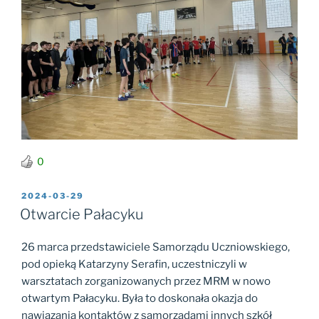
0
OPUBLIKOWANE
2024-03-29
W
Otwarcie Pałacyku
26 marca przedstawiciele Samorządu Uczniowskiego,
pod opieką Katarzyny Serafin, uczestniczyli w
warsztatach zorganizowanych przez MRM w nowo
otwartym Pałacyku. Była to doskonała okazja do
nawiązania kontaktów z samorządami innych szkół