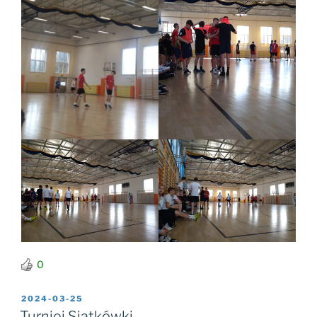
0
OPUBLIKOWANE
2024-03-25
W
Turniej Siatkówki