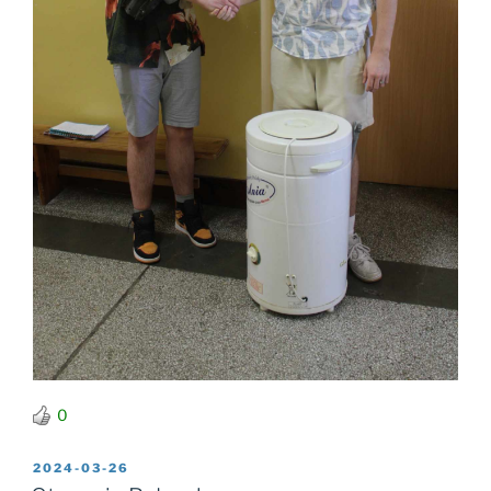
0
OPUBLIKOWANE
2024-03-26
W