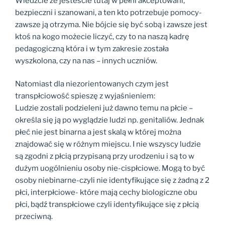
Wiedzcie że jesteście tutaj w pełni akceptowani,
bezpieczni i szanowani, a ten kto potrzebuje pomocy-
zawsze ją otrzyma. Nie bójcie się być sobą i zawsze jest
ktoś na kogo możecie liczyć, czy to na naszą kadrę
pedagogiczną która i w tym zakresie została
wyszkolona, czy na nas – innych uczniów.
Natomiast dla niezorientowanych czym jest
transpłciowość spieszę z wyjaśnieniem:
Ludzie zostali podzieleni już dawno temu na płcie –
określa się ją po wyglądzie ludzi np. genitaliów. Jednak
płeć nie jest binarna a jest skalą w której można
znajdować się w różnym miejscu. I nie wszyscy ludzie
są zgodni z płcią przypisaną przy urodzeniu i są to w
dużym uogólnieniu osoby nie-cispłciowe. Mogą to być
osoby niebinarne-czyli nie identyfikujące się z żadną z 2
płci, interpłciowe- które mają cechy biologiczne obu
płci, bądź transpłciowe czyli identyfikujące się z płcią
przeciwną.