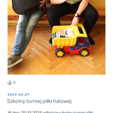
0
OPUBLIKOWANE
2024-03-27
W
Szkolny turniej piłki halowej
W dniu 25.03.2024 odbył się szkolny turniej piłki