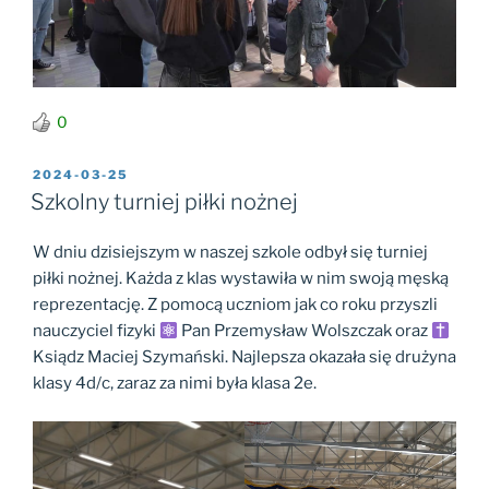
0
OPUBLIKOWANE
2024-03-25
W
Szkolny turniej piłki nożnej
W dniu dzisiejszym w naszej szkole odbył się turniej
piłki nożnej. Każda z klas wystawiła w nim swoją męską
reprezentację. Z pomocą uczniom jak co roku przyszli
nauczyciel fizyki
Pan Przemysław Wolszczak oraz
Ksiądz Maciej Szymański. Najlepsza okazała się drużyna
klasy 4d/c, zaraz za nimi była klasa 2e.