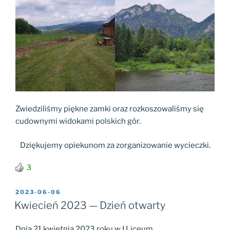
Zwiedziliśmy piękne zamki oraz rozkoszowaliśmy się
cudownymi widokami polskich gór.
Dziękujemy opiekunom za zorganizowanie wycieczki.
3
OPUBLIKOWANE
2023-06-06
W
Kwiecień 2023 — Dzień otwarty
Dnia 21 kwietnia 2023 roku w I Liceum