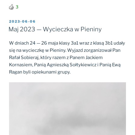
3
OPUBLIKOWANE
2023-06-06
W
Maj 2023 — Wycieczka w Pieniny
W dniach 24 — 26 maja klasy 3a1 wraz z klasą 3b1 udały
się na wycieczkę w Pieniny. Wyjazd zorganizował Pan
Rafał Sobieraj, który razem z Panem Jackiem
Kornasiem, Panią Agnieszką Sołtykiewicz i Panią Ewą
Ragan byli opiekunami grupy.