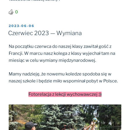
0
OPUBLIKOWANE
2023-06-06
W
Czerwiec 2023 — Wymiana
Na początku czerwca do naszej klasy zawitał gość z
Francji. W marcu nasz kolega z klasy wyjechał tam na
miesiąc w celu wymiany międzynarodowej.
Mamy nadzieję, że nowemu koledze spodoba się w
naszej szkole i będzie miło wspominał pobyt w Polsce.
Fotorelacja z lekcji wychowawczej :))