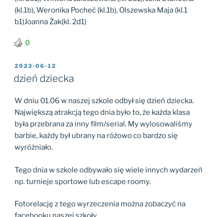
(kl.1b), Weronika Pocheć (kl.1b), Olszewska Maja (kl.1
b1)Joanna Żak(kl. 2d1)
0
OPUBLIKOWANE
2023-06-12
W
dzień dziecka
W dniu 01.06 w naszej szkole odbył się dzień dziecka.
Największą atrakcją tego dnia było to, że każda klasa
była przebrana za inny film/serial. My wylosowaliśmy
barbie, każdy był ubrany na różowo co bardzo się
wyróżniało.
Tego dnia w szkole odbywało się wiele innych wydarzeń
np. turnieje sportowe lub escape roomy.
Fotorelację z tego wyrzeczenia można zobaczyć na
facebooku naszej szkoły .