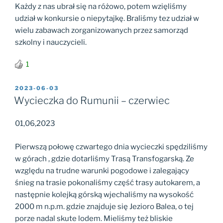
Każdy z nas ubrał się na różowo, potem wzięliśmy
udział w konkursie o niepytajkę. Braliśmy tez udział w
wielu zabawach zorganizowanych przez samorząd
szkolny i nauczycieli.
1
OPUBLIKOWANE
2023-06-03
W
Wycieczka do Rumunii – czerwiec
01,06,2023
Pierwszą połowę czwartego dnia wycieczki spędziliśmy
w górach , gdzie dotarliśmy Trasą Transfogarską. Ze
względu na trudne warunki pogodowe i zalegający
śnieg na trasie pokonaliśmy część trasy autokarem, a
następnie kolejką górską wjechaliśmy na wysokość
2000 m n.p.m. gdzie znajduje się Jezioro Balea, o tej
porze nadal skute lodem. Mieliśmy też bliskie