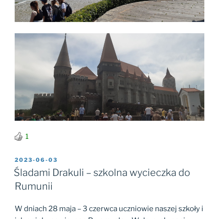
1
OPUBLIKOWANE
2023-06-03
W
Śladami Drakuli – szkolna wycieczka do
Rumunii
W dniach 28 maja – 3 czerwca uczniowie naszej szkoły i