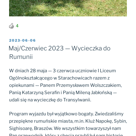
4
OPUBLIKOWANE
2023-06-06
W
Maj/Czerwiec 2023 — Wycieczka do
Rumunii
W dniach 28 maja — 3 czerwca uczniowie I Liceum
Ogólnokształcącego w Starachowicach razem z
opiekunami — Panem Przemysławem Wolszczakiem,
Panią Katarzyną Serafin i Panią Mileną Jabłońską —
udali się na wycieczkę do Transylwanii.
Program wyjazdu był wyjątkowo bogaty. Zwiedzaliśmy
przepiękne rumuńskie miasta, m.in. Kluż Napokę, Sybin,
Sighisoarę, Braszów. We wszystkim towarzyszył nam
Pan przewodnik, który z chęcią przybliżył nam historię