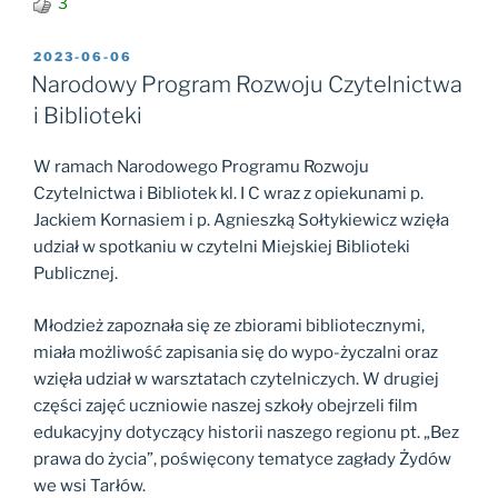
3
OPUBLIKOWANE
2023-06-06
W
Narodowy Program Rozwoju Czytelnictwa
i Biblioteki
W ramach Narodowego Programu Rozwoju
Czytelnictwa i Bibliotek kl. I C wraz z opiekunami p.
Jackiem Kornasiem i p. Agnieszką Sołtykiewicz wzięła
udział w spotkaniu w czytelni Miejskiej Biblioteki
Publicznej.
Młodzież zapoznała się ze zbiorami bibliotecznymi,
miała możliwość zapisania się do wypo-życzalni oraz
wzięła udział w warsztatach czytelniczych. W drugiej
części zajęć uczniowie naszej szkoły obejrzeli film
edukacyjny dotyczący historii naszego regionu pt. „Bez
prawa
do życia”, poświęcony tematyce zagłady Żydów
we wsi Tarłów.