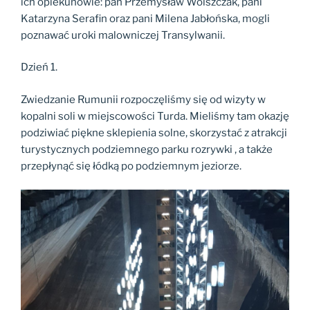
ich opiekunowie: pan Przemysław Wolszczak, pani
Katarzyna Serafin oraz pani Milena Jabłońska, mogli
poznawać uroki malowniczej Transylwanii.
Dzień 1.
Zwiedzanie Rumunii rozpoczęliśmy się od wizyty w
kopalni soli w miejscowości Turda. Mieliśmy tam okazję
podziwiać piękne sklepienia solne, skorzystać z atrakcji
turystycznych podziemnego parku rozrywki , a także
przepłynąć się łódką po podziemnym jeziorze.