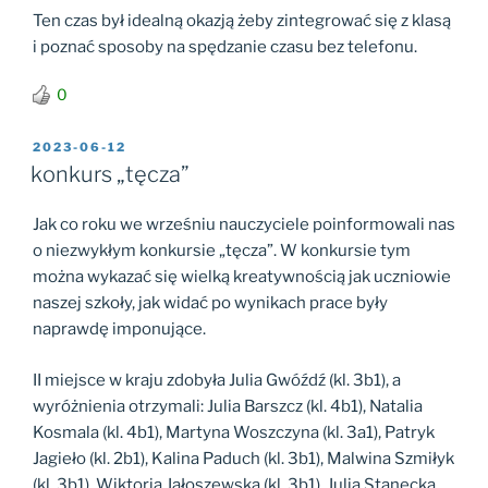
Ten czas był idealną okazją żeby zintegrować się z klasą
i poznać sposoby na spędzanie czasu bez telefonu.
0
OPUBLIKOWANE
2023-06-12
W
konkurs „tęcza”
Jak co roku we wrześniu nauczyciele poinformowali nas
o niezwykłym konkursie „tęcza”. W konkursie tym
można wykazać się wielką kreatywnością jak uczniowie
naszej szkoły, jak widać po wynikach prace były
naprawdę imponujące.
II miejsce w kraju zdobyła Julia Gwóźdź (kl. 3b1), a
wyróżnienia otrzymali: Julia Barszcz (kl. 4b1), Natalia
Kosmala (kl. 4b1), Martyna Woszczyna (kl. 3a1), Patryk
Jagieło (kl. 2b1), Kalina Paduch (kl. 3b1), Malwina Szmiłyk
(kl. 3b1), Wiktoria Jałoszewska (kl. 3b1), Julia Stanecka