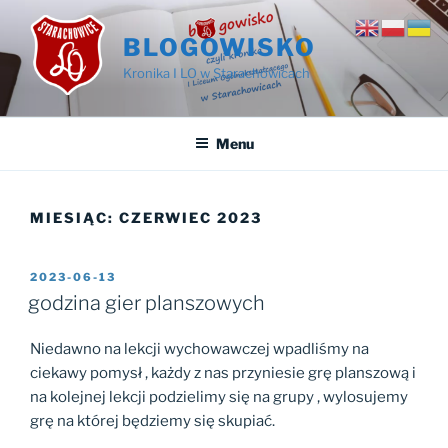
Przejdź
do
BLOGOWISKO
treści
Kronika I LO w Starachowicach
Menu
MIESIĄC:
CZERWIEC 2023
OPUBLIKOWANE
2023-06-13
W
godzina gier planszowych
Niedawno na lekcji wychowawczej wpadliśmy na
ciekawy pomysł , każdy z nas przyniesie grę planszową i
na kolejnej lekcji podzielimy się na grupy , wylosujemy
grę na której będziemy się skupiać.