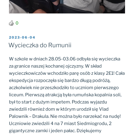
0
OPUBLIKOWANE
2023-06-04
W
Wycieczka do Rumunii
W szkole w dniach 28.05-03.06 odbyła się wycieczka
za granice naszej kochanej ojczyzny. W skład
wycieczkowiczów wchodziło parę osób z klasy 2E1! Cała
ekspedycja rozpoczęła się bardzo długą podróżą,
aczkolwiek nie przeszkodziło to uczniom pierwszego
liceum. Pierwszą atrakcją była rumuńska kopalnia soli,
był to start z dużym impetem. Podczas wyjazdu
zwiedzili również dom w którym urodził się Vlad
Palownik – Drakula. Nie można było narzekać na nudę!
Uczniowie zwiedzili 4 na 7 miast Siedmiogrodu, 2
gigantyczne zamki i jeden pałac. Dziękujemy