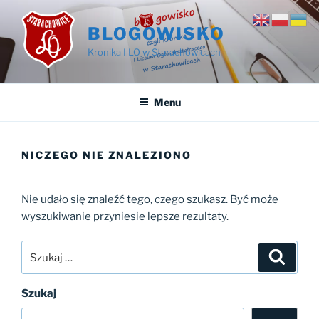
Przejdź
do
BLOGOWISKO
treści
Kronika I LO w Starachowicach
Menu
NICZEGO NIE ZNALEZIONO
Nie udało się znaleźć tego, czego szukasz. Być może
wyszukiwanie przyniesie lepsze rezultaty.
Szukaj:
Szukaj
Szukaj