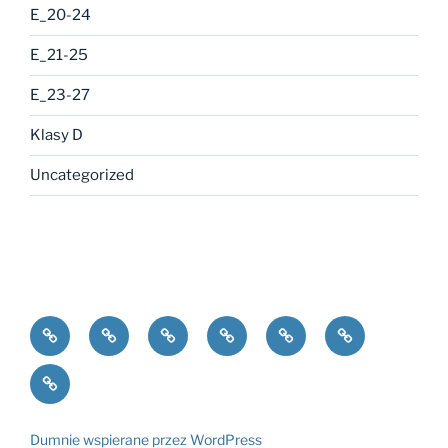
E_20-24
E_21-25
E_23-27
Klasy D
Uncategorized
bLOgowisko
Klasy
Klasy
Klasy
Klasy
Klasy
A
B
C
D
E
I
LO
Dumnie wspierane przez WordPress