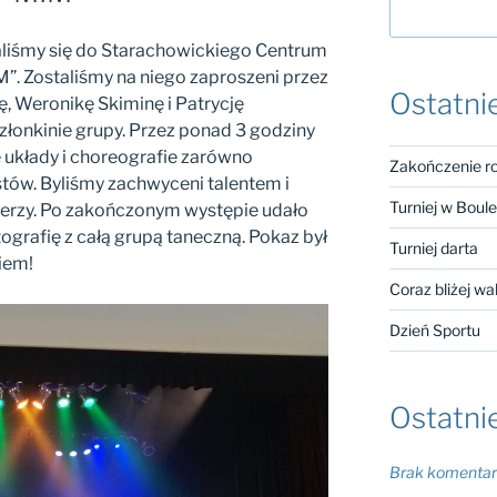
raliśmy się do Starachowickiego Centrum
”. Zostaliśmy na niego zaproszeni przez
Ostatni
ę, Weronikę Skiminę i Patrycję
złonkinie grupy. Przez ponad 3 godziny
układy i choreografie zarówno
Zakończenie r
ystów. Byliśmy zachwyceni talentem i
Turniej w Boul
erzy. Po zakończonym występie udało
grafię z całą grupą taneczną. Pokaz był
Turniej darta
iem!
Coraz bliżej wa
Dzień Sportu
Ostatni
Brak komentarz