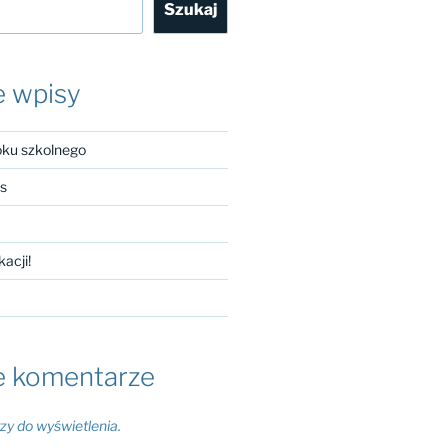
Szukaj
e wpisy
oku szkolnego
es
kacji!
e komentarze
y do wyświetlenia.