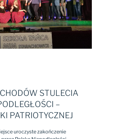
BCHODÓW STULECIA
PODLEGŁOŚCI –
KI PATRIOTYCZNEJ
iejsce uroczyste zakończenie