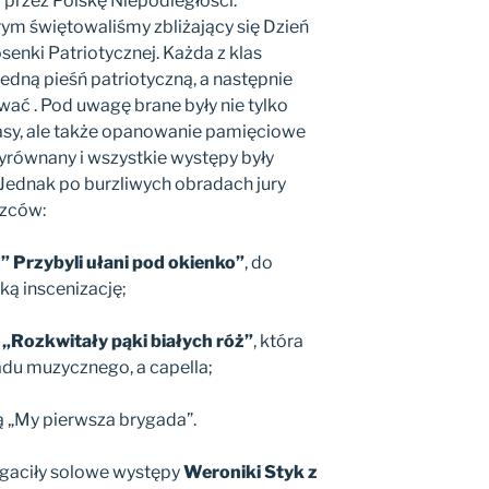
przez Polskę Niepodległości.
ym świętowaliśmy zbliżający się Dzień
senki Patriotycznej. Każda z klas
jedną pieśń patriotyczną, a następnie
wać . Pod uwagę brane były nie tylko
asy, ale także opanowanie pamięciowe
wyrównany i wszystkie występy były
Jednak po burzliwych obradach jury
ęzców:
ą
” Przybyli ułani pod okienko”
, do
ką inscenizację;
ą
„Rozkwitały pąki białych róż”
, która
du muzycznego, a capella;
ą „My pierwsza brygada”.
aciły solowe występy
Weroniki Styk z