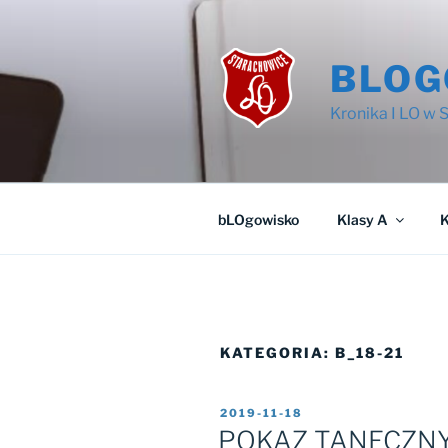
Przejdź
do
treści
BLOG
Kronika I LO w
bLOgowisko
Klasy A
K
KATEGORIA:
B_18-21
OPUBLIKOWANE
2019-11-18
W
POKAZ TANECZNY