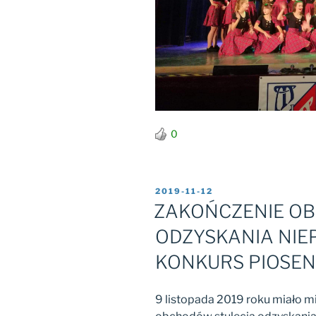
0
OPUBLIKOWANE
2019-11-12
W
ZAKOŃCZENIE O
ODZYSKANIA NIE
KONKURS PIOSEN
9 listopada 2019 roku miało m