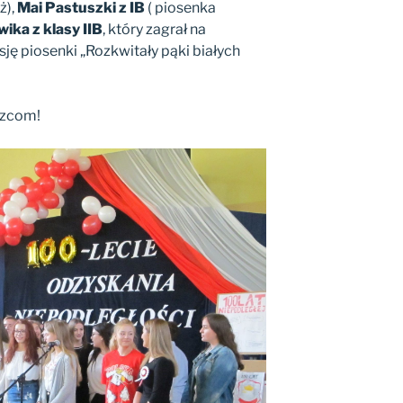
ż),
Mai Pastuszki z IB
( piosenka
wika z
klasy IIB
, który zagrał na
ję piosenki „Rozkwitały pąki białych
ęzcom!