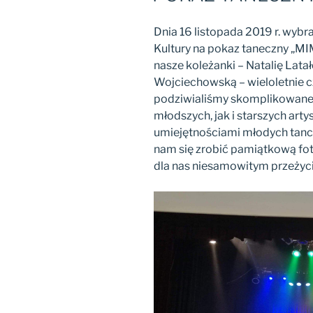
Dnia 16 listopada 2019 r. wyb
Kultury na pokaz taneczny „MIM
nasze koleżanki – Natalię Latał
Wojciechowską – wieloletnie c
podziwialiśmy skomplikowane 
młodszych, jak i starszych art
umiejętnościami młodych tanc
nam się zrobić pamiątkową foto
dla nas niesamowitym przeżyc