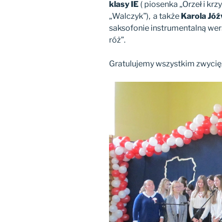
klasy IE
( piosenka „Orzeł i krzy
„Walczyk”), a także
Karola Jóź
saksofonie instrumentalną wers
róż”.
Gratulujemy wszystkim zwyci