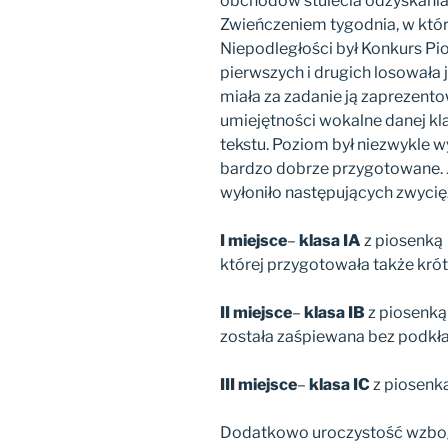
obchodów stulecia odzyskania 
Zwieńczeniem tygodnia, w któr
Niepodległości był Konkurs Pio
pierwszych i drugich losowała 
miała za zadanie ją zaprezento
umiejętności wokalne danej kl
tekstu. Poziom był niezwykle 
bardzo dobrze przygotowane. 
wyłoniło następujących zwyci
I miejsce
–
klasa IA
z piosenk
której przygotowała także krót
II miejsce
–
klasa IB
z piosenk
została zaśpiewana bez podkła
III miejsce
–
klasa IC
z piosenk
Dodatkowo uroczystość wzbog