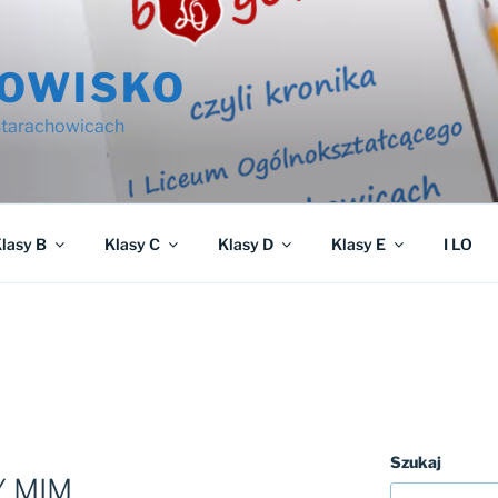
OWISKO
 Starachowicach
lasy B
Klasy C
Klasy D
Klasy E
I LO
Szukaj
 MIM