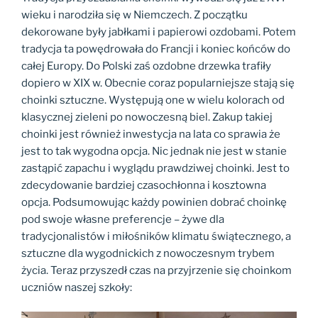
wieku i narodziła się w Niemczech. Z początku
dekorowane były jabłkami i papierowi ozdobami. Potem
tradycja ta powędrowała do Francji i koniec końców do
całej Europy. Do Polski zaś ozdobne drzewka trafiły
dopiero w XIX w. Obecnie coraz popularniejsze stają się
choinki sztuczne. Występują one w wielu kolorach od
klasycznej zieleni po nowoczesną biel. Zakup takiej
choinki jest również inwestycja na lata co sprawia że
jest to tak wygodna opcja. Nic jednak nie jest w stanie
zastąpić zapachu i wyglądu prawdziwej choinki. Jest to
zdecydowanie bardziej czasochłonna i kosztowna
opcja. Podsumowując każdy powinien dobrać choinkę
pod swoje własne preferencje – żywe dla
tradycjonalistów i miłośników klimatu świątecznego, a
sztuczne dla wygodnickich z nowoczesnym trybem
życia. Teraz przyszedł czas na przyjrzenie się choinkom
uczniów naszej szkoły: