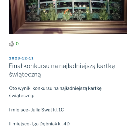
0
OPUBLIKOWANE
2023-12-11
W
Finał konkursu na najładniejszą kartkę
świąteczną
Oto wyniki konkursu na najładniejszą kartkę
świąteczną:
I miejsce- Julia Swat kl. 1C
II miejsce- Iga Dębniak kl. 4D