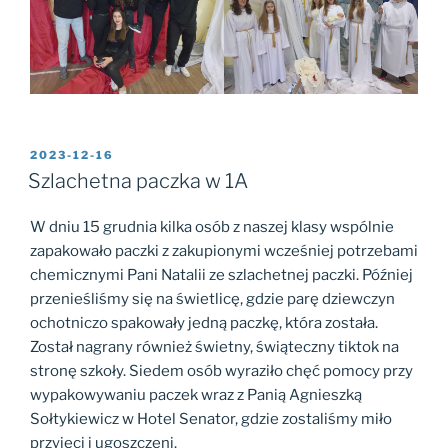
OPUBLIKOWANE
2023-12-16
W
Szlachetna paczka w 1A
W dniu 15 grudnia kilka osób z naszej klasy wspólnie
zapakowało paczki z zakupionymi wcześniej potrzebami
chemicznymi Pani Natalii ze szlachetnej paczki. Później
przenieśliśmy się na świetlicę, gdzie parę dziewczyn
ochotniczo spakowały jedną paczkę, która została.
Został nagrany również świetny, świąteczny tiktok na
stronę szkoły. Siedem osób wyraziło chęć pomocy przy
wypakowywaniu paczek wraz z Panią Agnieszką
Sołtykiewicz w Hotel Senator, gdzie zostaliśmy miło
przyjęci i ugoszczeni.