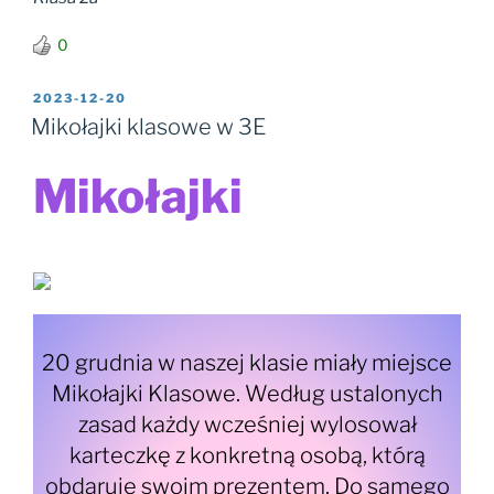
0
OPUBLIKOWANE
2023-12-20
W
Mikołajki klasowe w 3E
Mikołajki
20 grudnia w naszej klasie miały miejsce
Mikołajki Klasowe. Według ustalonych
zasad każdy wcześniej wylosował
karteczkę z konkretną osobą, którą
obdaruje swoim prezentem. Do samego