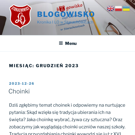
Przejdź
do
BLOGOWISKO
treści
Kronika I LO w Starachowicach
Menu
MIESIĄC:
GRUDZIEŃ 2023
OPUBLIKOWANE
2023-12-26
W
Choinki
Dziś zgłębimy temat choinek i odpowiemy na nurtujące
pytania: Skąd wzięła się tradycja ubierania ich na
święta? Jaka choinkę wybrać, żywa czy sztuczna? Oraz
zobaczymy jak wyglądają choinki uczniów naszej szkoły.
Tradycja przyozdabiania choinki wywodzi się już z XVI