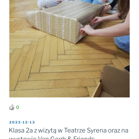
0
OPUBLIKOWANE
2023-12-13
W
Klasa 2a z wizytą w Teatrze Syrena oraz na
wystawie Van Gogh & Friends