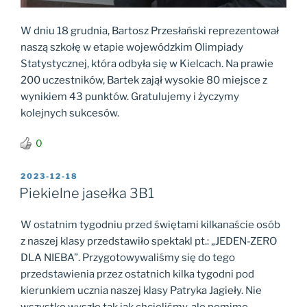
W dniu 18 grudnia, Bartosz Przesłański reprezentował
naszą szkołę w etapie wojewódzkim Olimpiady
Statystycznej, która odbyła się w Kielcach. Na prawie
200 uczestników, Bartek zajął wysokie 80 miejsce z
wynikiem 43 punktów. Gratulujemy i życzymy
kolejnych sukcesów.
0
OPUBLIKOWANE
2023-12-18
W
Piekielne jasełka 3B1
W ostatnim tygodniu przed świętami kilkanaście osób
z naszej klasy przedstawiło spektakl pt.: „JEDEN-ZERO
DLA NIEBA”. Przygotowywaliśmy się do tego
przedstawienia przez ostatnich kilka tygodni pod
kierunkiem ucznia naszej klasy Patryka Jagieły. Nie