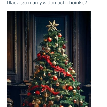
W
Dlaczego mamy w domach choinkę?