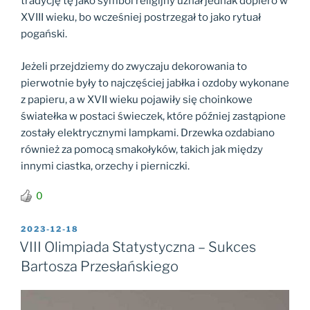
tradycję tę jako symbol religijny uznał jednak dopiero w
XVIII wieku, bo wcześniej postrzegał to jako rytuał
pogański.
Jeżeli przejdziemy do zwyczaju dekorowania to
pierwotnie były to najczęściej jabłka i ozdoby wykonane
z papieru, a w XVII wieku pojawiły się choinkowe
światełka w postaci świeczek, które później zastąpione
zostały elektrycznymi lampkami. Drzewka ozdabiano
również za pomocą smakołyków, takich jak między
innymi ciastka, orzechy i pierniczki.
0
OPUBLIKOWANE
2023-12-18
W
VIII Olimpiada Statystyczna – Sukces
Bartosza Przesłańskiego