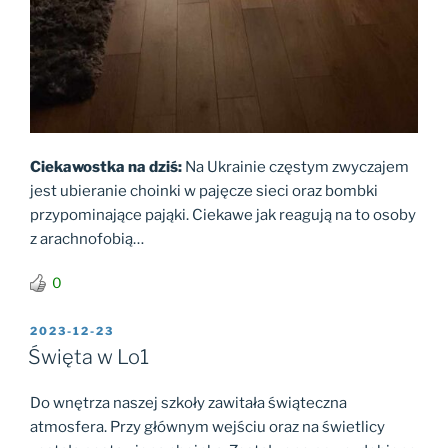
Ciekawostka na dziś:
Na Ukrainie częstym zwyczajem
jest ubieranie choinki w pajęcze sieci oraz bombki
przypominające pająki. Ciekawe jak reagują na to osoby
z arachnofobią…
0
OPUBLIKOWANE
2023-12-23
W
Święta w Lo1
Do wnętrza naszej szkoły zawitała świąteczna
atmosfera. Przy głównym wejściu oraz na świetlicy