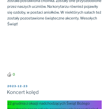
została postawiona choinka. Zostały one przyozdobione
przez naszych uczniów. Na korytarzu również pojawiły
się ozdoby, w postaci aniołków. W niektórych salach też
zostały pozostawione świąteczne akcenty. Wesołych
Świąt!
0
OPUBLIKOWANE
2023-12-23
W
Koncert kolęd
22 grudnia z okazji nadchodzących Świąt Bożego