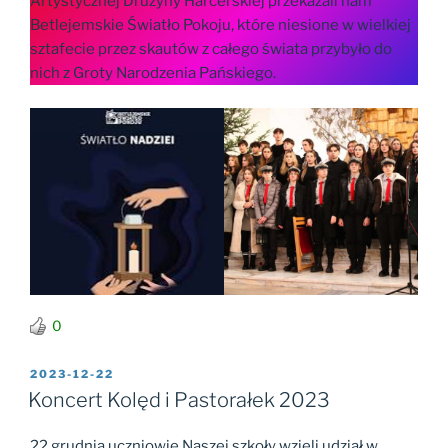
Artystycznej Drużyny Harcerskiej przekazali nam
Betlejemskie Światło Pokoju, które niesione w wielkiej
sztafecie przez skautów z całego świata przybyło do
nich z Groty Narodzenia Pańskiego.
0
OPUBLIKOWANE
2023-12-22
W
Koncert Kolęd i Pastorałek 2023
22 grudnia uczniowie Naszej szkoły wzięli udział w