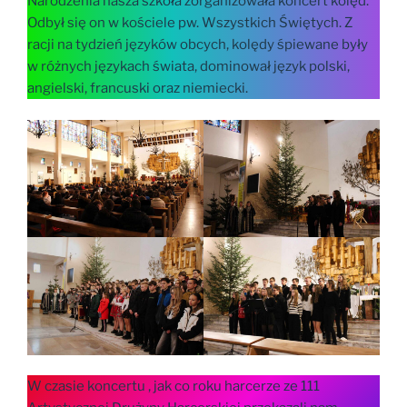
Narodzenia nasza szkoła zorganizowała koncert kolęd.
Odbył się on w kościele pw. Wszystkich Świętych. Z
racji na tydzień języków obcych, kolędy śpiewane były
w różnych językach świata, dominował język polski,
angielski, francuski oraz niemiecki.
W czasie koncertu , jak co roku harcerze ze 111