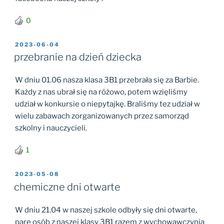
0
OPUBLIKOWANE
2023-06-04
W
przebranie na dzień dziecka
W dniu 01.06 nasza klasa 3B1 przebrała się za Barbie.
Każdy z nas ubrał się na różowo, potem wzięliśmy
udział w konkursie o niepytajkę. Braliśmy tez udział w
wielu zabawach zorganizowanych przez samorząd
szkolny i nauczycieli.
1
OPUBLIKOWANE
2023-05-08
W
chemiczne dni otwarte
W dniu 21.04 w naszej szkole odbyły się dni otwarte,
pare osób z naszej klasy 3B1 razem z wychowawczynią