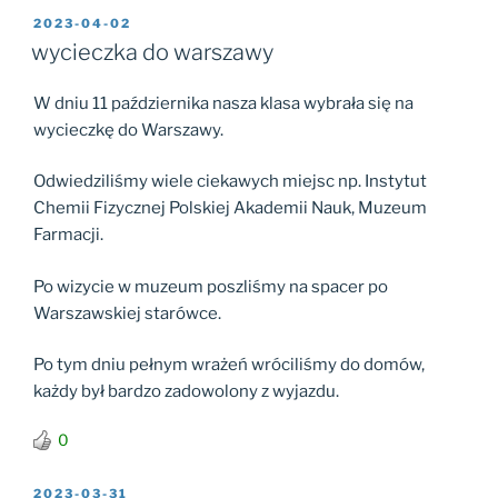
OPUBLIKOWANE
2023-04-02
W
wycieczka do warszawy
W dniu 11 października nasza klasa wybrała się na
wycieczkę do Warszawy.
Odwiedziliśmy wiele ciekawych miejsc np. Instytut
Chemii Fizycznej Polskiej Akademii Nauk, Muzeum
Farmacji.
Po wizycie w muzeum poszliśmy na spacer po
Warszawskiej starówce.
Po tym dniu pełnym wrażeń wróciliśmy do domów,
każdy był bardzo zadowolony z wyjazdu.
0
OPUBLIKOWANE
2023-03-31