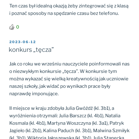
Ten czas był idealną okazją żeby zintegrować się z klasą
i poznać sposoby na spędzanie czasu bez telefonu.
0
OPUBLIKOWANE
2023-06-12
W
konkurs „tęcza”
Jak co roku we wrześniu nauczyciele poinformowali nas
o niezwykłym konkursie „tęcza”. W konkursie tym
można wykazać się wielką kreatywnością jak uczniowie
naszej szkoły, jak widać po wynikach prace były
naprawdę imponujące.
II miejsce w kraju zdobyła Julia Gwóźdź (kl. 3b1), a
wyróżnienia otrzymali: Julia Barszcz (kl. 4b1), Natalia
Kosmala (kl. 4b1), Martyna Woszczyna (kl. 3a1), Patryk
Jagieło (kl. 2b1), Kalina Paduch (kl. 3b1), Malwina Szmiłyk
(kl. 3b1), Wiktoria Jałoszewska (kl. 3b1), Julia Stanecka