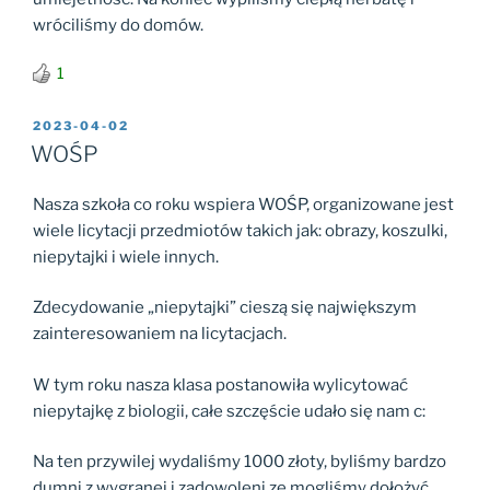
wróciliśmy do domów.
1
OPUBLIKOWANE
2023-04-02
W
WOŚP
Nasza szkoła co roku wspiera WOŚP, organizowane jest
wiele licytacji przedmiotów takich jak: obrazy, koszulki,
niepytajki i wiele innych.
Zdecydowanie „niepytajki” cieszą się największym
zainteresowaniem na licytacjach.
W tym roku nasza klasa postanowiła wylicytować
niepytajkę z biologii, całe szczęście udało się nam c:
Na ten przywilej wydaliśmy 1000 złoty, byliśmy bardzo
dumni z wygranej i zadowoleni ze mogliśmy dołożyć