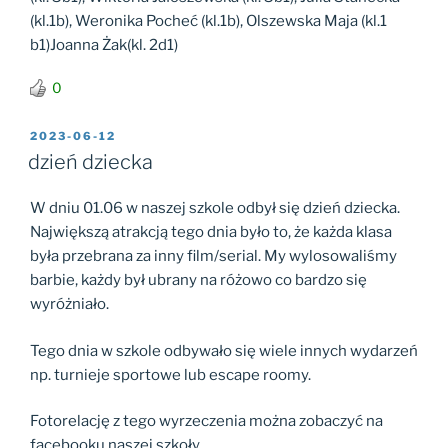
(kl.1b), Weronika Pocheć (kl.1b), Olszewska Maja (kl.1
b1)Joanna Żak(kl. 2d1)
0
OPUBLIKOWANE
2023-06-12
W
dzień dziecka
W dniu 01.06 w naszej szkole odbył się dzień dziecka.
Największą atrakcją tego dnia było to, że każda klasa
była przebrana za inny film/serial. My wylosowaliśmy
barbie, każdy był ubrany na różowo co bardzo się
wyróżniało.
Tego dnia w szkole odbywało się wiele innych wydarzeń
np. turnieje sportowe lub escape roomy.
Fotorelację z tego wyrzeczenia można zobaczyć na
facebooku naszej szkoły .