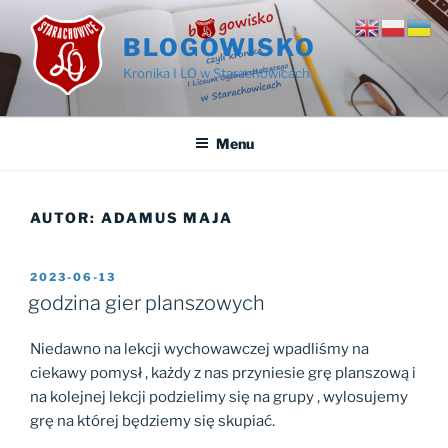
Przejdź
do
BLOGOWISKO
treści
Kronika I LO w Starachowicach
Menu
AUTOR:
ADAMUS MAJA
OPUBLIKOWANE
2023-06-13
W
godzina gier planszowych
Niedawno na lekcji wychowawczej wpadliśmy na
ciekawy pomysł , każdy z nas przyniesie grę planszową i
na kolejnej lekcji podzielimy się na grupy , wylosujemy
grę na której będziemy się skupiać.