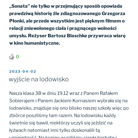
„Sonata” nie tylko w przejmujący sposób opowiada
prawdziwą historię źle zdiagnozowanego Grzegorza
Płonki, ale przede wszystkim jest pięknym filmem o
relacji zniewolonego ciała i pragnącego wolności
umysłu. Reżyser Bartosz Blaschke przywraca wiarę
w kino humanistyczne.
0
OPUBLIKOWANE
2023-04-02
W
wyjście na lodowisko
Nasza klasa 3B w dniu 19.12 wraz z Panem Rafałem
Sobierajem i Panem Jackiem Kornasiem wybrała się na
lodowisko, znajduje się ono blisko naszej szkoły więc po
zbiórce poszliśmy tam razem. Na lodowisku każdy
świetnie się bawił, niektórzy uczyli się jeździć na
łyżwach natomiast inni tylko doskonalili tą
umiejetność. Na koniec wypiliśmy ciepłą herbatę i