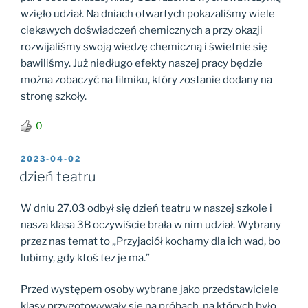
wzięło udział. Na dniach otwartych pokazaliśmy wiele
ciekawych doświadczeń chemicznych a przy okazji
rozwijaliśmy swoją wiedzę chemiczną i świetnie się
bawiliśmy. Już niedługo efekty naszej pracy będzie
można zobaczyć na filmiku, który zostanie dodany na
stronę szkoły.
0
OPUBLIKOWANE
2023-04-02
W
dzień teatru
W dniu 27.03 odbył się dzień teatru w naszej szkole i
nasza klasa 3B oczywiście brała w nim udział. Wybrany
przez nas temat to „Przyjaciół kochamy dla ich wad, bo
lubimy, gdy ktoś tez je ma.”
Przed występem osoby wybrane jako przedstawiciele
klasy przygotowywały się na próbach, na których było