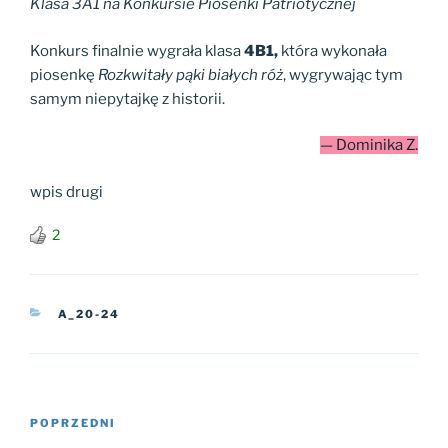
Klasa 3A1 na Konkursie Piosenki Patriotycznej
Konkurs finalnie wygrała klasa
4B1,
która wykonała
piosenkę
Rozkwitały pąki białych róż
, wygrywając tym
samym niepytajkę z historii.
— Dominika Z.
wpis drugi
2
KATEGORIE
A_20-24
Nawigacja
Poprzedni
POPRZEDNI
wpisu