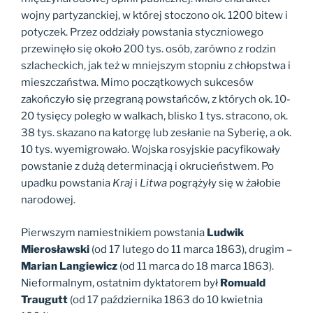
wojny partyzanckiej, w której stoczono ok. 1200 bitew i
potyczek. Przez oddziały powstania styczniowego
przewinęło się około 200 tys. osób, zarówno z rodzin
szlacheckich, jak też w mniejszym stopniu z chłopstwa i
mieszczaństwa. Mimo początkowych sukcesów
zakończyło się przegraną powstańców, z których ok. 10-
20 tysięcy poległo w walkach, blisko 1 tys. stracono, ok.
38 tys. skazano na katorgę lub zesłanie na Syberię, a ok.
10 tys. wyemigrowało. Wojska rosyjskie pacyfikowały
powstanie z dużą determinacją i okrucieństwem. Po
upadku powstania
Kraj
i
Litwa
pogrążyły się w żałobie
narodowej.
Pierwszym namiestnikiem powstania
Ludwik
Mierosławski
(od 17 lutego do 11 marca 1863), drugim –
Marian Langiewicz
(od 11 marca do 18 marca 1863).
Nieformalnym, ostatnim dyktatorem był
Romuald
Traugutt
(od 17 października 1863 do 10 kwietnia