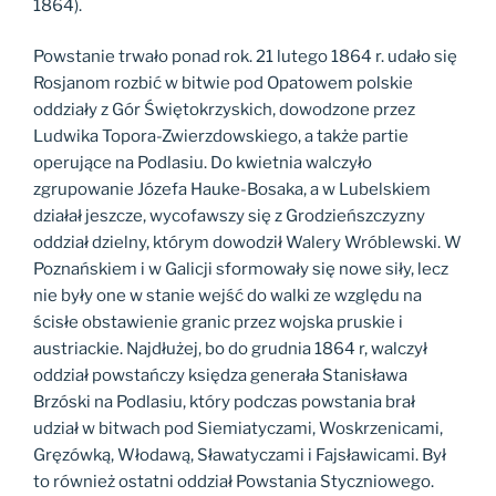
1864).
Powstanie trwało ponad rok. 21 lutego 1864 r. udało się
Rosjanom rozbić w bitwie pod Opatowem polskie
oddziały z Gór Świętokrzyskich, dowodzone przez
Ludwika Topora-Zwierzdowskiego, a także partie
operujące na Podlasiu. Do kwietnia walczyło
zgrupowanie Józefa Hauke-Bosaka, a w Lubelskiem
działał jeszcze, wycofawszy się z Grodzieńszczyzny
oddział dzielny, którym dowodził Walery Wróblewski. W
Poznańskiem i w Galicji sformowały się nowe siły, lecz
nie były one w stanie wejść do walki ze względu na
ścisłe obstawienie granic przez wojska pruskie i
austriackie. Najdłużej, bo do grudnia 1864 r, walczył
oddział powstańczy księdza generała Stanisława
Brzóski na Podlasiu, który podczas powstania brał
udział w bitwach pod Siemiatyczami, Woskrzenicami,
Gręzówką, Włodawą, Sławatyczami i Fajsławicami. Był
to również ostatni oddział Powstania Styczniowego.