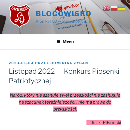
Przejdź
do
BLOGOWISKO
treści
Kronika I LO w Starachowicach
Menu
OPUBLIKOWANE
2023-01-04
PRZEZ
DOMINIKA ZYGAN
W
Listopad 2022 — Konkurs Piosenki
Patriotycznej
Naród, który nie szanuje swej przeszłości nie zasługuje
na szacunek teraźniejszości i nie ma prawa do
przyszłości.
— Józef Piłsudski