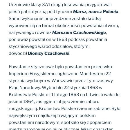
Uczniowie klasy 3A1 drogą losowania przygotowali
pieśń patriotyczną pod tytułem
Marsz, marsz Polonia
.
Samo wykonanie poprzedzone zostało krótką
wypowiedzią na temat okoliczności powstania utworu,
nazywanego również
Marszem Czachowskiego
,
ponieważ powstał on w 1863 podczas powstania
styczniowego wśród oddziałów, którymi
dowodził
Dionizy Czachowski
.
Powstanie styczniowe było powstaniem przeciwko
Imperium Rosyjskiemu, ogłoszone Manifestem 22
stycznia wydanym w Warszawie przez Tymczasowy
Rząd Narodowy. Wybuchło 22 stycznia 1863 w
Królestwie Polskim i 1 lutego 1863 na Litwie, trwało do
jesieni 1864, zasięgiem objęło ziemie zaboru
rosyjskiego, tj. Królestwo Polskie i ziemie zabrane. Było
największym i najdłużej trwającym polskim
powstaniem narodowym, spotkało się z poparciem
międzynarodowej opinii publicznej. Miało charakter