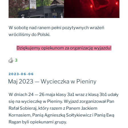
W sobotę nad ranem pełni pozytywnych wrażeń
wróciliśmy do Polski.
Dziękujemy opiekunom za organizację wyjazdu!
3
OPUBLIKOWANE
2023-06-06
W
Maj 2023 — Wycieczka w Pieniny
W dniach 24 — 26 maja klasy 3a1 wraz z klasą 3b1 udały
się na wycieczkę w Pieniny. Wyjazd zorganizował Pan
Rafał Sobieraj, który razem z Panem Jackiem
Kornasiem, Panią Agnieszką Sołtykiewicz i Panią Ewą
Ragan byli opiekunami grupy.