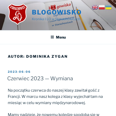
Przejdź
do
BLOGOWISKO
treści
Kronika I LO w Starachowicach
Menu
AUTOR:
DOMINIKA ZYGAN
OPUBLIKOWANE
2023-06-06
W
Czerwiec 2023 — Wymiana
Na początku czerwca do naszej klasy zawitał gość z
Francji. W marcu nasz kolega z klasy wyjechał tam na
miesiąc w celu wymiany międzynarodowej.
Mamy nadzieję, że nowemu koledze spodoba się w