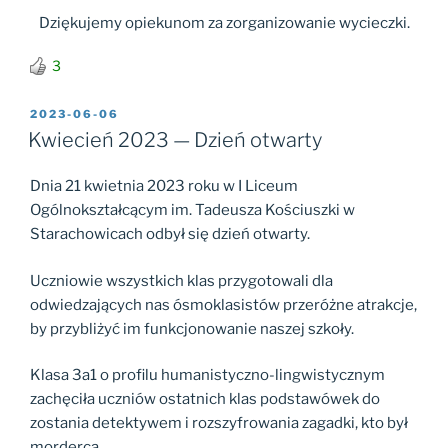
Dziękujemy opiekunom za zorganizowanie wycieczki.
3
OPUBLIKOWANE
2023-06-06
W
Kwiecień 2023 — Dzień otwarty
Dnia 21 kwietnia 2023 roku w I Liceum
Ogólnokształcącym im. Tadeusza Kościuszki w
Starachowicach odbył się dzień otwarty.
Uczniowie wszystkich klas przygotowali dla
odwiedzających nas ósmoklasistów przeróżne atrakcje,
by przybliżyć im funkcjonowanie naszej szkoły.
Klasa 3a1 o profilu humanistyczno-lingwistycznym
zachęciła uczniów ostatnich klas podstawówek do
zostania detektywem i rozszyfrowania zagadki, kto był
mordercą.