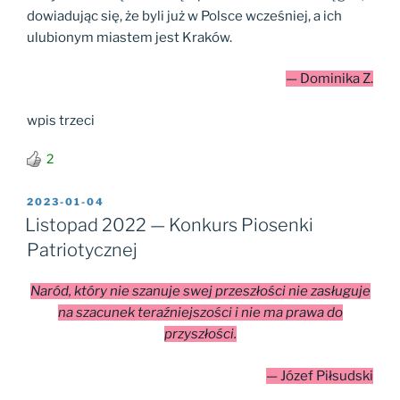
dowiadując się, że byli już w Polsce wcześniej, a ich
ulubionym miastem jest Kraków.
— Dominika Z.
wpis trzeci
2
OPUBLIKOWANE
2023-01-04
W
Listopad 2022 — Konkurs Piosenki
Patriotycznej
Naród, który nie szanuje swej przeszłości nie zasługuje
na szacunek teraźniejszości i nie ma prawa do
przyszłości.
— Józef Piłsudski