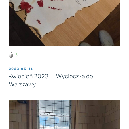
3
OPUBLIKOWANE
2023-05-11
W
Kwiecień 2023 — Wycieczka do
Warszawy