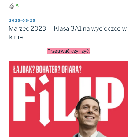
5
OPUBLIKOWANE
2023-03-25
W
Marzec 2023 — Klasa 3A1 na wycieczce w
kinie
Przetrwać, czyli żyć.