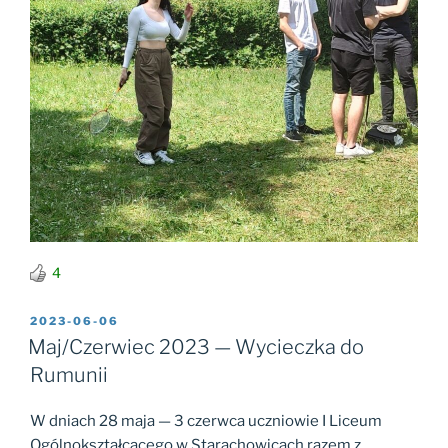
4
OPUBLIKOWANE
2023-06-06
W
Maj/Czerwiec 2023 — Wycieczka do
Rumunii
W dniach 28 maja — 3 czerwca uczniowie I Liceum
Ogólnokształcącego w Starachowicach razem z