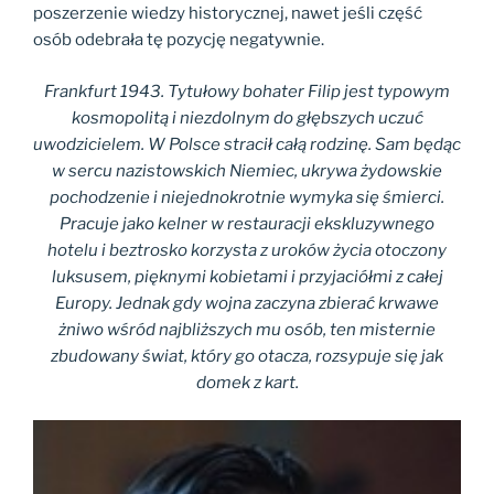
poszerzenie wiedzy historycznej, nawet jeśli część
osób odebrała tę pozycję negatywnie.
Frankfurt 1943. Tytułowy bohater Filip jest typowym
kosmopolitą i niezdolnym do głębszych uczuć
uwodzicielem. W Polsce stracił całą rodzinę. Sam będąc
w sercu nazistowskich Niemiec, ukrywa żydowskie
pochodzenie i niejednokrotnie wymyka się śmierci.
Pracuje jako kelner w restauracji ekskluzywnego
hotelu i beztrosko korzysta z uroków życia otoczony
luksusem, pięknymi kobietami i przyjaciółmi z całej
Europy. Jednak gdy wojna zaczyna zbierać krwawe
żniwo wśród najbliższych mu osób, ten misternie
zbudowany świat, który go otacza, rozsypuje się jak
domek z kart.