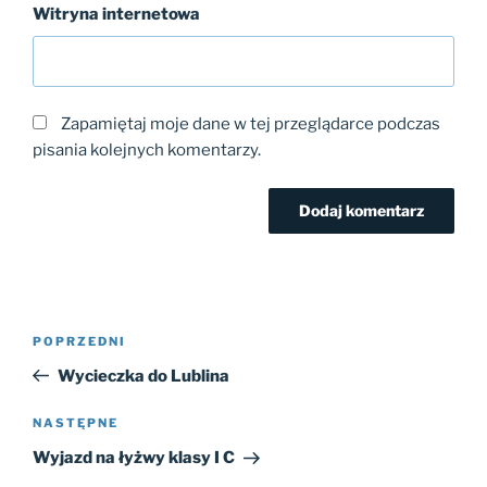
Witryna internetowa
Zapamiętaj moje dane w tej przeglądarce podczas
pisania kolejnych komentarzy.
Nawigacja
Poprzedni
POPRZEDNI
wpisu
wpis
Wycieczka do Lublina
Następny
NASTĘPNE
wpis
Wyjazd na łyżwy klasy I C