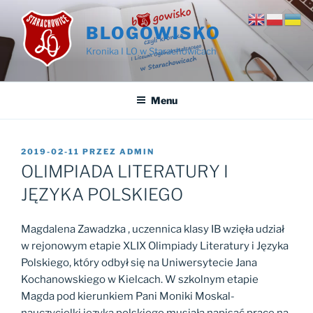
Przejdź
do
BLOGOWISKO
treści
Kronika I LO w Starachowicach
Menu
OPUBLIKOWANE
2019-02-11
PRZEZ
ADMIN
W
OLIMPIADA LITERATURY I
JĘZYKA POLSKIEGO
Magdalena Zawadzka , uczennica klasy IB wzięła udział
w rejonowym etapie XLIX Olimpiady Literatury i Języka
Polskiego, który odbył się na Uniwersytecie Jana
Kochanowskiego w Kielcach. W szkolnym etapie
Magda pod kierunkiem Pani Moniki Moskal-