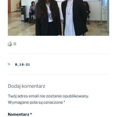
0
KATEGORIE
B_18-21
Dodaj komentarz
Twój adres email nie zostanie opublikowany.
Wymagane pola są oznaczone
*
Komentarz
*