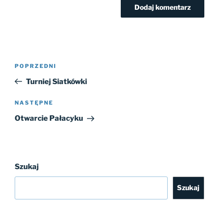
Nawigacja
Poprzedni
POPRZEDNI
wpisu
wpis
Turniej Siatkówki
Następny
NASTĘPNE
wpis
Otwarcie Pałacyku
Szukaj
Szukaj