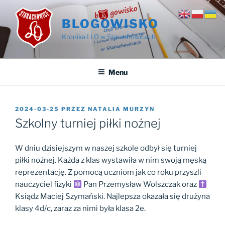
Przejdź
do
BLOGOWISKO
treści
Kronika I LO w Starachowicach
Menu
OPUBLIKOWANE
2024-03-25
PRZEZ
NATALIA MURZYN
W
Szkolny turniej piłki nożnej
W dniu dzisiejszym w naszej szkole odbył się turniej
piłki nożnej. Każda z klas wystawiła w nim swoją męską
reprezentację. Z pomocą uczniom jak co roku przyszli
nauczyciel fizyki
Pan Przemysław Wolszczak oraz
Ksiądz Maciej Szymański. Najlepsza okazała się drużyna
klasy 4d/c, zaraz za nimi była klasa 2e.