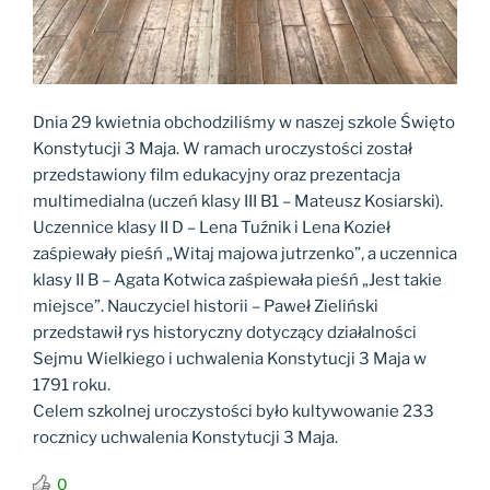
Dnia 29 kwietnia obchodziliśmy w naszej szkole Święto
Konstytucji 3 Maja. W ramach uroczystości został
przedstawiony film edukacyjny oraz prezentacja
multimedialna (uczeń klasy III B1 – Mateusz Kosiarski).
Uczennice klasy II D – Lena Tuźnik i Lena Kozieł
zaśpiewały pieśń „Witaj majowa jutrzenko”, a uczennica
klasy II B – Agata Kotwica zaśpiewała pieśń „Jest takie
miejsce”. Nauczyciel historii – Paweł Zieliński
przedstawił rys historyczny dotyczący działalności
Sejmu Wielkiego i uchwalenia Konstytucji 3 Maja w
1791 roku.
Celem szkolnej uroczystości było kultywowanie 233
rocznicy uchwalenia Konstytucji 3 Maja.
0