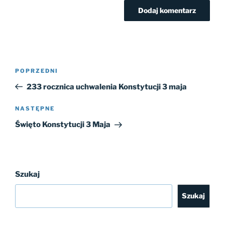
Nawigacja
Poprzedni
POPRZEDNI
wpisu
wpis
233 rocznica uchwalenia Konstytucji 3 maja
Następny
NASTĘPNE
wpis
Święto Konstytucji 3 Maja
Szukaj
Szukaj