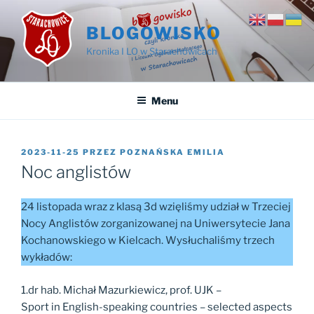
Przejdź
do
BLOGOWISKO
treści
Kronika I LO w Starachowicach
Menu
OPUBLIKOWANE
2023-11-25
PRZEZ
POZNAŃSKA EMILIA
W
Noc anglistów
24 listopada wraz z klasą 3d wzięliśmy udział w Trzeciej
Nocy Anglistów zorganizowanej na Uniwersytecie Jana
Kochanowskiego w Kielcach. Wysłuchaliśmy trzech
wykładów:
1.dr hab. Michał Mazurkiewicz, prof. UJK –
Sport in English-speaking countries – selected aspects