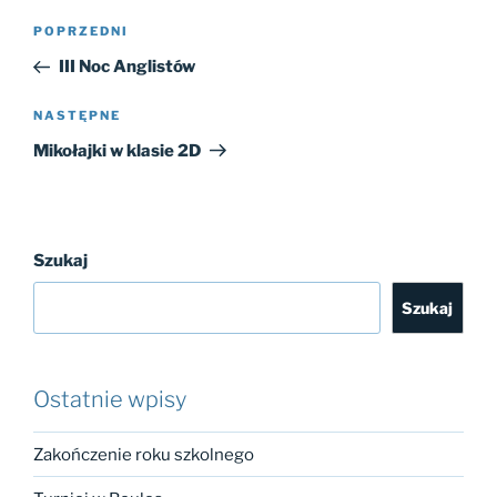
Nawigacja
Poprzedni
POPRZEDNI
wpisu
wpis
III Noc Anglistów
Następny
NASTĘPNE
wpis
Mikołajki w klasie 2D
Szukaj
Szukaj
Ostatnie wpisy
Zakończenie roku szkolnego