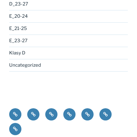
D_23-27
E_20-24
E_21-25
E_23-27
Klasy D
Uncategorized
bLOgowisko
Klasy
Klasy
Klasy
Klasy
Klasy
A
B
C
D
E
I
LO