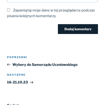
Zapamiętaj moje dane w tej przeglądarce podczas
pisania kolejnych komentarzy.
Nawigacja
Poprzedni
POPRZEDNI
wpisu
wpis
Wybory do Samorządu Uczniowskiego
Następny
NASTĘPNE
wpis
16-21.10.23