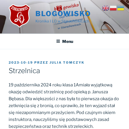
Przejdź
do
BLOGOWISKO
treści
Kronika I LO w Starachowicach
Menu
OPUBLIKOWANE
2023-10-19
PRZEZ
JULIA TOMCZYK
W
Strzelnica
19 października 2024 roku klasa 1Amiała wyjątkową
okazję odwiedzić strzelnicę pod opieką p. Janusza
Bębasa. Dla większości z nas była to pierwsza okazja do
zetknięcia się z bronią, co sprawiło, że ten wyjazd stał
się niezapomnianym przeżyciem. Pod czujnym okiem
instruktora, nauczyliśmy się podstawowych zasad
bezpieczeństwa oraz technik strzeleckich.