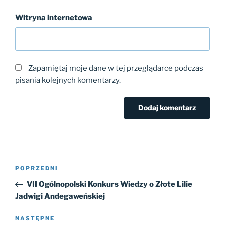
Witryna internetowa
Zapamiętaj moje dane w tej przeglądarce podczas
pisania kolejnych komentarzy.
Nawigacja
Poprzedni
POPRZEDNI
wpisu
wpis
VII Ogólnopolski Konkurs Wiedzy o Złote Lilie
Jadwigi Andegaweńskiej
Następny
NASTĘPNE