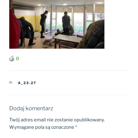
0
KATEGORIE
A_23-27
Dodaj komentarz
Twój adres email nie zostanie opublikowany.
Wymagane pola są oznaczone
*