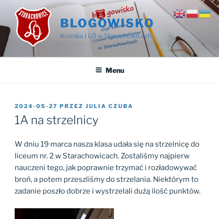
Przejdź
do
BLOGOWISKO
treści
Kronika I LO w Starachowicach
Menu
OPUBLIKOWANE
2024-05-27
PRZEZ
JULIA CZUBA
W
1A na strzelnicy
W dniu 19 marca nasza klasa udała się na strzelnicę do
liceum nr. 2 w Starachowicach. Zostaliśmy najpierw
nauczeni tego, jak poprawnie trzymać i rozładowywać
broń, a potem przeszliśmy do strzelania. Niektórym to
zadanie poszło dobrze i wystrzelali dużą ilość punktów.