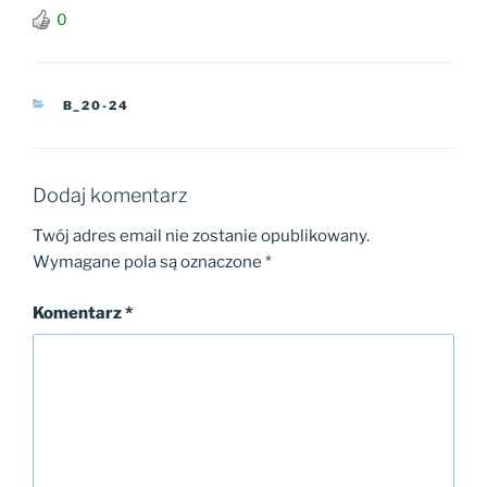
0
KATEGORIE
B_20-24
Dodaj komentarz
Twój adres email nie zostanie opublikowany.
Wymagane pola są oznaczone
*
Komentarz
*