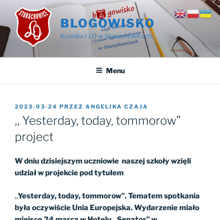
Przejdź
do
BLOGOWISKO
treści
Kronika I LO w Starachowicach
Menu
OPUBLIKOWANE
2023-03-24
PRZEZ
ANGELIKA CZAJA
W
,, Yesterday, today, tommorow”
project
W dniu dzisiejszym uczniowie naszej szkoły wzięli
udział w projekcie pod tytułem
,,
Yesterday, today, tommorow”. Tematem spotkania
była oczywiście Unia Europejska. Wydarzenie miało
miejsce 24 marca w Hotelu ,,Senator” w