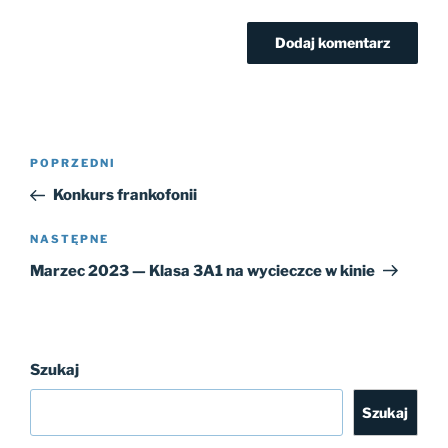
Nawigacja
Poprzedni
POPRZEDNI
wpisu
wpis
Konkurs frankofonii
Następny
NASTĘPNE
wpis
Marzec 2023 — Klasa 3A1 na wycieczce w kinie
Szukaj
Szukaj