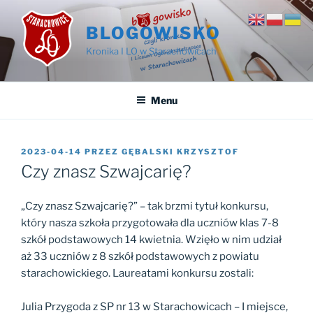
Przejdź
do
BLOGOWISKO
treści
Kronika I LO w Starachowicach
Menu
OPUBLIKOWANE
2023-04-14
PRZEZ
GĘBALSKI KRZYSZTOF
W
Czy znasz Szwajcarię?
„Czy znasz Szwajcarię?” – tak brzmi tytuł konkursu,
który nasza szkoła przygotowała dla uczniów klas 7-8
szkół podstawowych 14 kwietnia. Wzięło w nim udział
aż 33 uczniów z 8 szkół podstawowych z powiatu
starachowickiego. Laureatami konkursu zostali:
Julia Przygoda z SP nr 13 w Starachowicach – I miejsce,