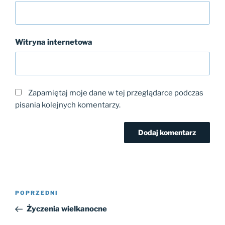
Witryna internetowa
Zapamiętaj moje dane w tej przeglądarce podczas
pisania kolejnych komentarzy.
Nawigacja
Poprzedni
POPRZEDNI
wpisu
wpis
Życzenia wielkanocne