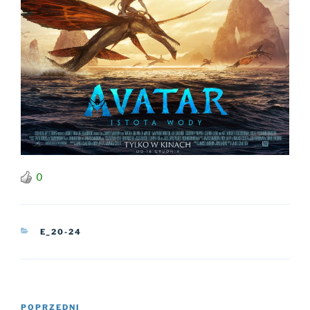
0
KATEGORIE
E_20-24
Nawigacja
Poprzedni
POPRZEDNI