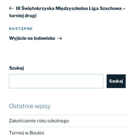
wpisu
wpis
III Świętokrzyska Międzyszkolna Liga Szachowa –
turniej drugi
Następny
NASTĘPNE
wpis
Wyjście na lodowisko
Szukaj
Szukaj
Ostatnie wpisy
Zakończenie roku szkolnego
Turniej w Boules