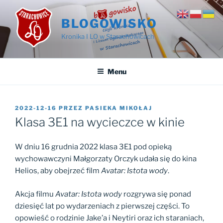
Przejdź
do
BLOGOWISKO
treści
Kronika I LO w Starachowicach
Menu
OPUBLIKOWANE
2022-12-16
PRZEZ
PASIEKA MIKOŁAJ
W
Klasa 3E1 na wycieczce w kinie
W dniu 16 grudnia 2022 klasa 3E1 pod opieką
wychowawczyni Małgorzaty Orczyk udała się do kina
Helios, aby obejrzeć film
Avatar: Istota wody
.
Akcja filmu
Avatar: Istota wody
rozgrywa się ponad
dziesięć lat po wydarzeniach z pierwszej części. To
opowieść o rodzinie Jake’a i Neytiri oraz ich staraniach,