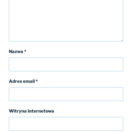
Nazwa
*
Adres email
*
Witryna internetowa