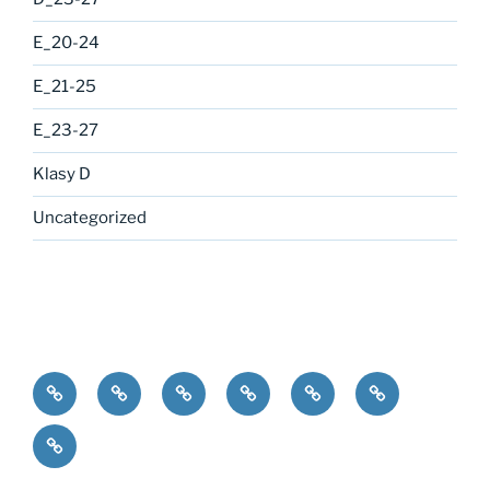
E_20-24
E_21-25
E_23-27
Klasy D
Uncategorized
bLOgowisko
Klasy
Klasy
Klasy
Klasy
Klasy
A
B
C
D
E
I
LO