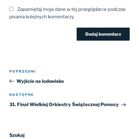
Zapamiętaj moje dane w tej przeglądarce podczas
pisania kolejnych komentarzy.
Nawigacja
Poprzedni
POPRZEDNI
wpisu
wpis
Wyjście na lodowisko
Następny
NASTĘPNE
wpis
31. Finał Wielkiej Orkiestry Świątecznej Pomocy
Szukaj